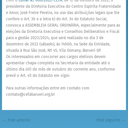
Com o
Edital Nº 006/2022-CEFA
, de 12 de outubro de 2022, o
presidente da Diretoria Executiva do Centro Espírita Fraternidade
e Amor, José Freire Pereira, no uso das atribuições legais que lhe
confere o Art. 30 e a letra k) do Art. 34 do Estatuto Social,
convoca a ASSEMBLEIA GERAL ORDINÁRIA, especialmente para as
eleições da Diretoria Executiva e Conselhos Deliberativo e Fiscal
para a gestão 2023/2024, que será realizada no dia 3 de
dezembro de 2022 (sábado), às 14h00, na Sede da Entidade,
situada à Rua São José, Nº 45, Vila Osmany, Barueri-SP.
Os interessados em concorrer aos cargos eletivos devem
apresentar chapa completa na Secretaria da entidade até o
último dia útil do mês de outubro do corrente ano, conforme
prevê o Art. 45 do Estatuto em vigor.
Para outras informações entre em contato com
contato@cefabarueri.org.br
←
Post anterior
Post seguinte
→